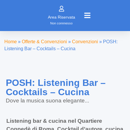
Area Riservata
Non connnesso
Home
»
Offerte & Convenzioni
»
Convenzioni
»
POSH:
Listening Bar – Cocktails – Cucina
POSH: Listening Bar –
Cocktails – Cucina
Dove la musica suona elegante...
Listening bar & cucina nel Quartiere
Coppedè di Roma. Cocktail d’autore, cucina