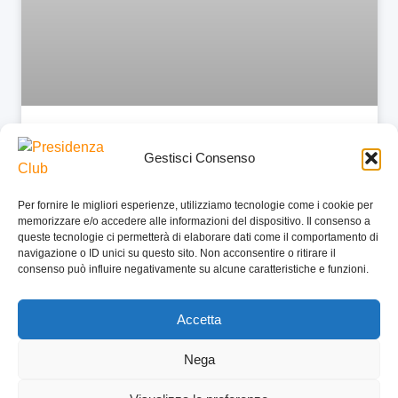
VISION OPTIKA
Gestisci Consenso
Leggi Tutto »
Per fornire le migliori esperienze, utilizziamo tecnologie come i cookie per
memorizzare e/o accedere alle informazioni del dispositivo. Il consenso a
queste tecnologie ci permetterà di elaborare dati come il comportamento di
navigazione o ID unici su questo sito. Non acconsentire o ritirare il
consenso può influire negativamente su alcune caratteristiche e funzioni.
SEGUICI SU FACEBOOK
Accetta
Nega
HOME
COOKIE POLICY
PRIVACY POLICY
PRESIDENZA CLUB | VIA DELLA MERCEDE, 9 | 00187 ROMA