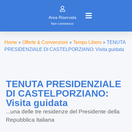
Area Riservata
Non connnesso
Home
»
Offerte & Convenzioni
»
Tempo Libero
»
TENUTA
PRESIDENZIALE DI CASTELPORZIANO: Visita guidata
TENUTA PRESIDENZIALE
DI CASTELPORZIANO:
Visita guidata
...una delle tre residenze del Presidente della
Repubblica Italiana