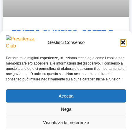
TEATRO OLIMPICO: FORTE E
CHIARA
Gestisci Consenso
Leggi Tutto »
Per fornire le migliori esperienze, utilizziamo tecnologie come i cookie per
memorizzare e/o accedere alle informazioni del dispositivo. Il consenso a
queste tecnologie ci permetterà di elaborare dati come il comportamento di
navigazione o ID unici su questo sito. Non acconsentire o ritirare il
consenso può influire negativamente su alcune caratteristiche e funzioni.
SEGUICI SU FACEBOOK
Accetta
Nega
HOME
COOKIE POLICY
PRIVACY POLICY
PRESIDENZA CLUB | VIA DELLA MERCEDE, 9 | 00187 ROMA
Visualizza le preferenze
©
2026
SITO SVILUPPATO DA
EMILIANO REALI DEVELOPER